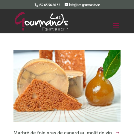
+32 65 56 86 32
info@les-gourmands.be
Marbré de foie gras de canard au moût de vin