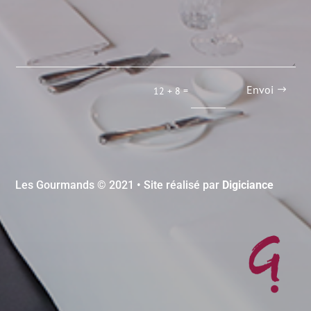
Envoi
=
12 + 8
Les Gourmands © 2021 • Site réalisé par
Digiciance