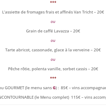
***
L’assiette de fromages frais et affinés Van Tricht – 20€
ou
Grain de caffé Lavazza – 20€
ou
Tarte abricot, cassonade, glace à la verveine – 20€
ou
Pêche rôtie, polenta vanille, sorbet cassis – 20€
***
nu GOURMET (le menu sans
G
) : 85€ – vins accompagna
NCONTOURNABLE (le Menu complet)
115€ – vins acco