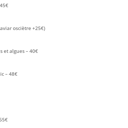
 45€
viar osciètre +25€)
s et algues – 40€
ic – 48€
 55€