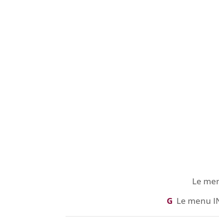
Le me
G
Le menu I