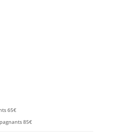
nts 65€
mpagnants 85€