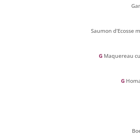
Gam
Saumon d’Ecosse ma
G
Maquereau cuit
G
Homar
Boe