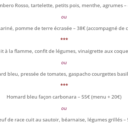
bero Rosso, tartelette, petits pois, menthe, agrumes –
ou
riné, pomme de terre écrasée – 38€ (accompagné de ca
***
 à la flamme, confit de légumes, vinaigrette aux coque
ou
d bleu, pressée de tomates, gaspacho courgettes basil
***
Homard bleu façon carbonara – 55€ (menu + 20€)
ou
uf de race cuit au sautoir, béarnaise, légumes grillés –