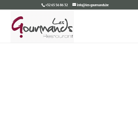
+32 65 56 86 32
info@les-gourmands.be