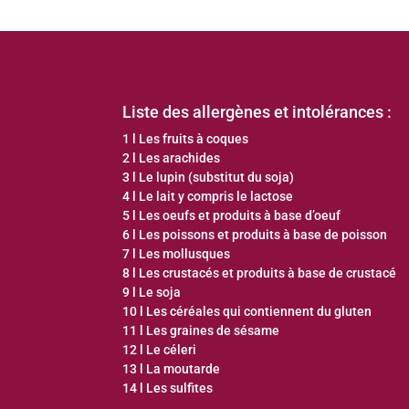
Liste des allergènes et intolérances :
1
l
Les fruits à coques
2
l
Les arachides
3
l
Le lupin (substitut du soja)
4
l
Le lait y compris le lactose
5
l
Les oeufs et produits à base d’oeuf
6
l
Les poissons et produits à base de poisson
7
l
Les mollusques
8
l
Les crustacés et produits à base de crustacé
9
l
Le soja
10
l
Les céréales qui contiennent du gluten
11
l
Les graines de sésame
12
l
Le céleri
13
l
La moutarde
14
l
Les sulfites